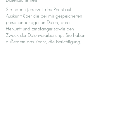
Sie haben jederzeit das Recht auf
Auskunft über die bei mir gespeicherten
personenbezogenen Daten, deren
Herkunft und Empfänger sowie den
Zweck der Datenverarbeitung. Sie haben
außerdem das Recht, die Berichtigung,
Sperrung oder Löschung Ihrer Daten zu
verlangen. Bitte kontaktieren Sie mich
hierzu über die im Impressum
angegebenen Kontaktdaten.
Weitere Informationen
Ich setze technische und
organisatorische
Sicherheitsmaßnahmen ein, um Ihre
Daten gegen zufällige oder
vorsätzliche Manipulation, Verlust,
Zerstörung oder gegen den Zugriff
unberechtigter Personen zu schützen.